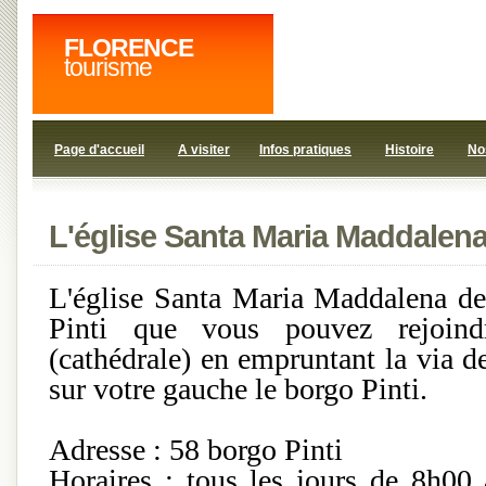
FLORENCE
tourisme
Page d'accueil
A visiter
Infos pratiques
Histoire
No
L'église Santa Maria Maddalena
L'église Santa Maria Maddalena dei
Pinti que vous pouvez rejoin
(cathédrale) en empruntant la via de
sur votre gauche le borgo Pinti.
Adresse : 58 borgo Pinti
Horaires : tous les jours de 8h00