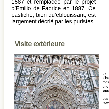
1587 et remplacée par le projet
d’Emilio de Fabrice en 1887. Ce
pastiche, bien qu’éblouissant, est
largement décrié par les puristes.
Visite extérieure
La 
d’i
mos
une
lour
Les
l’at