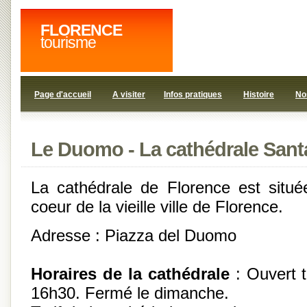
FLORENCE
tourisme
Page d'accueil
A visiter
Infos pratiques
Histoire
No
Le Duomo - La cathédrale Santa
La cathédrale de Florence est situ
coeur de la vieille ville de Florence.
Adresse : Piazza del Duomo
Horaires de la cathédrale
: Ouvert t
16h30. Fermé le dimanche.