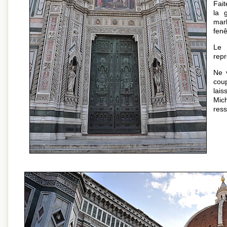
Fait
la 
mar
fenê
Le 
repr
Ne 
cou
lais
Mich
ress