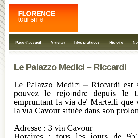
FLORENCE
tourisme
Page d'accueil
A visiter
Infos pratiques
Histoire
No
Le Palazzo Medici – Riccardi
Le Palazzo Medici – Riccardi est 
pouvez le rejoindre depuis le 
empruntant la via de' Martelli que
la via Cavour située dans son prolo
Adresse : 3 via Cavour
Horaires : tous les jours de 9