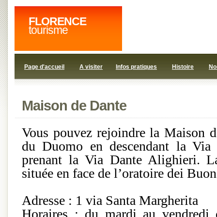
FLORENCE
tourisme
Page d'accueil
A visiter
Infos pratiques
Histoire
No
Maison de Dante
Vous pouvez rejoindre la Maison d
du Duomo en descendant la Via d
prenant la Via Dante Alighieri. 
située en face de l’oratoire dei Bu
Adresse : 1 via Santa Margherita
Horaires : du mardi au vendredi