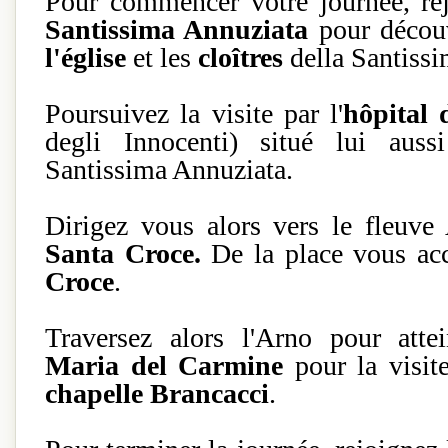
Pour commencer votre journée, re
Santissima Annuziata
pour découv
l'église
et les
cloîtres
della Santissi
Poursuivez la visite par l'
hôpital 
degli Innocenti) situé lui auss
Santissima Annuziata.
Dirigez vous alors vers le fleuve
Santa Croce.
De la place vous acc
Croce
.
Traversez alors l'Arno pour att
Maria del Carmine
pour la visit
chapelle Brancacci
.